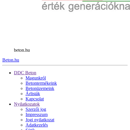
beton.hu
Beton.hu
DDC Beton
Magunkról
Betontermékeink
Betonüzemeink
Árlisták
Kapcsolat
Nyilatkozatok
Szerzői jog
Impresszum
Jogi nyilatkozat
Adatkezelés