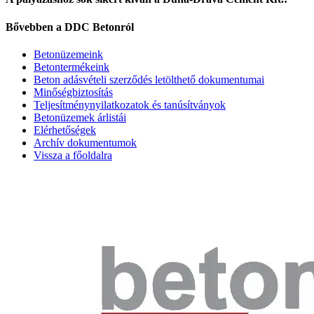
Bővebben a DDC Betonról
Betonüzemeink
Betontermékeink
Beton adásvételi szerződés letölthető dokumentumai
Minőségbiztosítás
Teljesítménynyilatkozatok és tanúsítványok
Betonüzemek árlistái
Elérhetőségek
Archív dokumentumok
Vissza a főoldalra