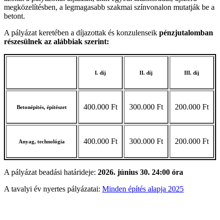
megközelítésben, a legmagasabb szakmai színvonalon mutatják be a
betont.
A pályázat keretében a díjazottak és konzulenseik
pénzjutalomban
részesülnek az alábbiak szerint:
I. díj
II. díj
III. díj
400.000 Ft
300.000 Ft
200.000 Ft
Betonépítés, építészet
400.000 Ft
300.000 Ft
200.000 Ft
Anyag, technológia
A pályázat beadási határideje:
2026. június 30. 24:00 óra
A tavalyi év nyertes pályázatai:
Minden építés alapja 2025