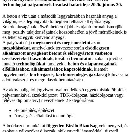
technológiai pályaművek beadási határideje 2026. június 30.
A beton a víz után a második leggyakrabban használt anyag a
világon, és a legnagyobb tömegben felhasznált építőanyag.
Sokoldalúságának köszönhetően újabb és újabb formáit ismerjük
meg, pozitív tulajdonságainak köszönhetően a jövő mérnökeinek is
ez lehet az egyik kedvenc anyaga.
A pályázat célja
megismerni és megismertetni
azon
megoldásokat
, amelyeknek tervezése során
elsődlegesen
alkalmazott anyagként betont
és
előregyártott vasbeton
szerkezeteket használnak
, továbbá
bemutatni
azokat a jövőbe
mutató
technológiákat
, amelyek a
beton és alapanyagainak
előállításához, alkalmazásához kapcsolódnak,
kiemelt
figyelemmel a
körforgásos, karbonsemleges gazdaság
kihívásaira
adott válaszok és megoldások bemutatására.
Az aktív hallgatói jogviszonnyal rendelkező egyetemisták többféle
pályamunkával (szakdolgozat, TDK-dolgozat, házidolgozat vagy
féléves diplomaterv) nevezhetnek 2 kategóriában:
Betonépítés, építészet
Anyag- és előállítási technológia
A beérkezett munkákat
független Bíráló Bizottság
véleményezi, és
azokat a pályázókat díjazzák, akik egyedi látásmóddal, újszerű