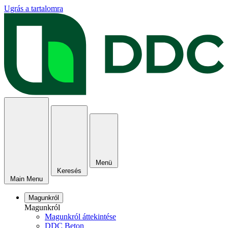
Ugrás a tartalomra
Menü
Keresés
Main Menu
Magunkról
Magunkról
Magunkról áttekintése
DDC Beton