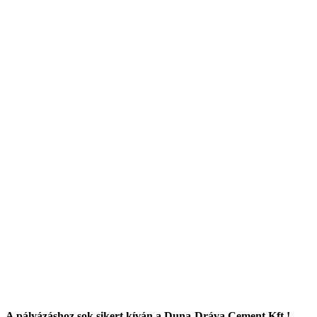
A pályázáshoz sok sikert kíván a Duna-Dráva Cement Kft.!