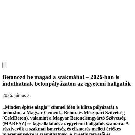
Betonozd be magad a szakmába! – 2026-ban is
indulhatnak betonpályázaton az egyetemi hallgatók
2026. június 2.
„Minden építés alapja” címmel idén is kiírta pályázatát a
beton.hu, a Magyar Cement-, Beton- és Mészipari Szövetség
(CeMBeton), valamint a Magyar Betonelemgyártó Szövetség
(MABESZ) és tagvállalataik az egyetemi hallgatók számára. A
résztvevők a szakmai ismertség és elismerés mellett értékes
nyereményekre is számíthatnak. A kreatív tervezői és