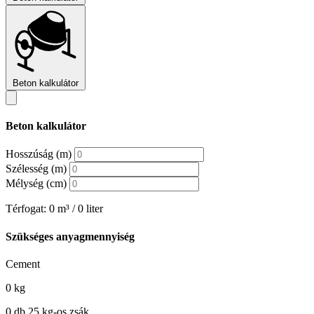
Beton kalkulátor
Beton kalkulátor
Hosszúság (m)
Szélesség (m)
Mélység (cm)
Térfogat:
0
m³ /
0
liter
Szükséges anyagmennyiség
Cement
0
kg
0
db 25 kg-os zsák