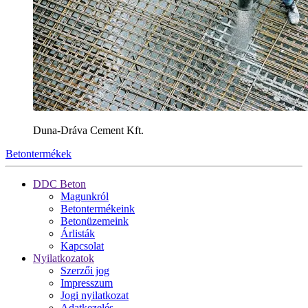
Duna-Dráva Cement Kft.
Betontermékek
DDC Beton
Magunkról
Betontermékeink
Betonüzemeink
Árlisták
Kapcsolat
Nyilatkozatok
Szerzői jog
Impresszum
Jogi nyilatkozat
Adatkezelés