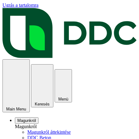
Ugrás a tartalomra
Menü
Keresés
Main Menu
Magunkról
Magunkról
Magunkról áttekintése
DDC Beton