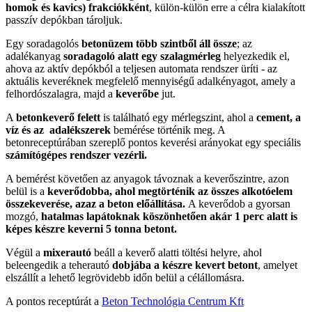
homok és kavics) frakciókként
, külön-külön erre a célra kialakított
passzív depókban tároljuk.
Egy soradagolós
betonüzem több szintből áll össze
; az
adalékanyag
soradagoló alatt egy szalagmérleg
helyezkedik el,
ahova az aktív depókból a teljesen automata rendszer üríti - az
aktuális keveréknek megfelelő mennyiségű adalkényagot, amely a
felhordószalagra, majd a
keverőbe
jut.
A
betonkeverő felett
is található egy mérlegszint, ahol a
cement, a
víz és az adalékszerek
bemérése történik meg. A
betonreceptúrában szereplő pontos keverési arányokat egy speciális
számítógépes rendszer vezérli.
A bemérést követően az anyagok távoznak a keverőszintre, azon
belül is a
keverődobba, ahol megtörténik az összes alkotóelem
összekeverése, azaz a beton előállítása.
A keverődob a gyorsan
mozgó,
hatalmas lapátoknak köszönhetően akár 1 perc alatt is
képes készre keverni 5 tonna betont.
Végül a
mixerautó
beáll a keverő alatti töltési helyre, ahol
beleengedik a teherautó
dobjába a készre kevert betont
, amelyet
elszállít a lehető legrövidebb időn belül a célállomásra.
A pontos receptúrát a
Beton Technológia Centrum Kft