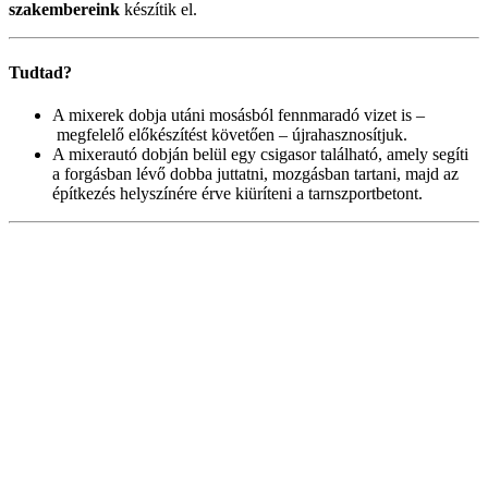
szakembereink
készítik el.
Tudtad?
A mixerek dobja utáni mosásból fennmaradó vizet is –
megfelelő előkészítést követően – újrahasznosítjuk.
A mixerautó dobján belül egy csigasor található, amely segíti
a forgásban lévő dobba juttatni, mozgásban tartani, majd az
építkezés helyszínére érve kiüríteni a tarnszportbetont.