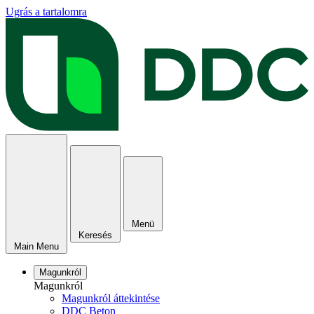
Ugrás a tartalomra
Menü
Keresés
Main Menu
Magunkról
Magunkról
Magunkról áttekintése
DDC Beton