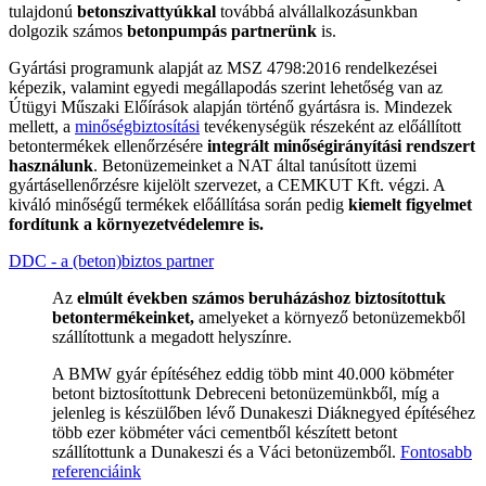
tulajdonú
betonszivattyúkkal
továbbá alvállalkozásunkban
dolgozik számos
betonpumpás partnerünk
is.
Gyártási programunk alapját az MSZ 4798:2016 rendelkezései
képezik, valamint egyedi megállapodás szerint lehetőség van az
Útügyi Műszaki Előírások alapján történő gyártásra is. Mindezek
mellett, a
minőségbiztosítási
tevékenységük részeként az előállított
betontermékek ellenőrzésére
integrált minőségirányítási rendszert
használunk
. Betonüzemeinket a NAT által tanúsított üzemi
gyártásellenőrzésre kijelölt szervezet, a CEMKUT Kft. végzi. A
kiváló minőségű termékek előállítása során pedig
kiemelt figyelmet
fordítunk a környezetvédelemre is.
DDC - a (beton)biztos partner
Az
elmúlt években számos beruházáshoz biztosítottuk
betontermékeinket,
amelyeket a környező betonüzemekből
szállítottunk a megadott helyszínre.
A BMW gyár építéséhez eddig több mint 40.000 köbméter
betont biztosítottunk Debreceni betonüzemünkből, míg a
jelenleg is készülőben lévő Dunakeszi Diáknegyed építéséhez
több ezer köbméter váci cementből készített betont
szállítottunk a Dunakeszi és a Váci betonüzemből.
Fontosabb
referenciáink