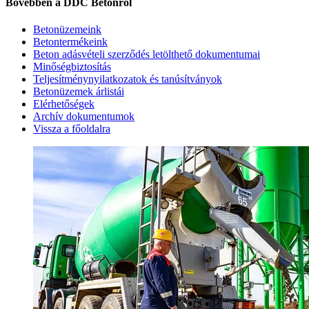
Bővebben a DDC Betonról
Betonüzemeink
Betontermékeink
Beton adásvételi szerződés letölthető dokumentumai
Minőségbiztosítás
Teljesítménynyilatkozatok és tanúsítványok
Betonüzemek árlistái
Elérhetőségek
Archív dokumentumok
Vissza a főoldalra