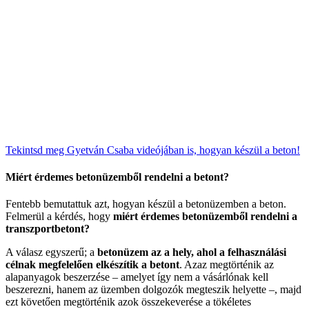
Tekintsd meg Gyetván Csaba videójában is, hogyan készül a beton!
Miért érdemes betonüzemből rendelni a betont?
Fentebb bemutattuk azt, hogyan készül a betonüzemben a beton.
Felmerül a kérdés, hogy
miért érdemes betonüzemből rendelni a
transzportbetont?
A válasz egyszerű; a
betonüzem az a hely, ahol a felhasználási
célnak megfelelően elkészítik a betont
. Azaz megtörténik az
alapanyagok beszerzése – amelyet így nem a vásárlónak kell
beszerezni, hanem az üzemben dolgozók megteszik helyette –, majd
ezt követően megtörténik azok összekeverése a tökéletes