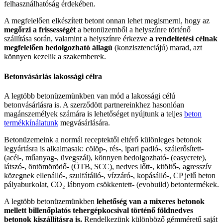
felhasználhatóság érdekében.
A megfelelően elkészített betont onnan lehet megismerni, hogy az
megőrzi a frissességét
a betonüzemből a helyszínre történő
szállítása során, valamint a helyszínre érkezve
a rendeltetési célnak
megfelelően bedolgozható állagú
(konzisztenciájú) marad, azt
könnyen kezelik a szakemberek.
Betonvásárlás lakossági célra
A legtöbb betonüzemünkben van mód a lakossági célú
betonvásárlásra is. A szerződött partnereinkhez hasonlóan
magánszemélyek számára is lehetőséget nyújtunk a teljes
beton
termékkínálatunk
megvásárlására.
Betonüzemeink a normál receptektől eltérő különleges betonok
legyártásra is alkalmasak: cölöp-, rés-, ipari padló-, szálerősített-
(acél-, műanyag-, üvegszál), könnyen bedolgozható- (easycrete),
látszó-, öntömörödő- (ÖTB, SCC), nedves lőtt-, kitöltő-, agresszív
közegnek ellenálló-, szulfátálló-, vízzáró-, kopásálló-, CP jelű beton
pályaburkolat, CO₂ lábnyom csökkentett- (evobuild) betontermékek.
A legtöbb betonüzemünkben
lehetőség van a mixeres betonok
mellett billenőplatós tehergépkocsival történő földnedves
betonok kiszállításra is.
Rendelkezünk különböző gémméretű saját