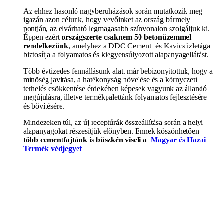
Az ehhez hasonló nagyberuházások során mutatkozik meg
igazán azon célunk, hogy vevőinket az ország bármely
pontján, az elvárható legmagasabb színvonalon szolgáljuk ki.
Éppen ezért
országszerte csaknem 50 betonüzemmel
rendelkezünk
, amelyhez a DDC Cement- és Kavicsüzletága
biztosítja a folyamatos és kiegyensúlyozott alapanyagellátást.
Több évtizedes fennállásunk alatt már bebizonyítottuk, hogy a
minőség javítása, a hatékonyság növelése és a környezeti
terhelés csökkentése érdekében képesek vagyunk az állandó
megújulásra, illetve termékpalettánk folyamatos fejlesztésére
és bővítésére.
Mindezeken túl, az új receptúrák összeállítása során a helyi
alapanyagokat részesítjük előnyben. Ennek köszönhetően
több cementfajtánk is büszkén viseli a
Magyar és Hazai
Termék védjegyet